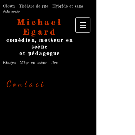
Clown - Théâtre de rue - Hybride et sans
étiquette
Michael
Egard
comédien, metteur en
scène
et pédagogue
Stages - Mise en scène - Jeu
Contact
35000 Rennes
michael.egard@gmail.com
Tél
06 63 84 83 01